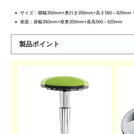
サイズ：横幅350mm×奥行き350mm×高さ560～820mm・
座面：座幅350mm×座奥350mm×座高560～820mm
製品ポイント