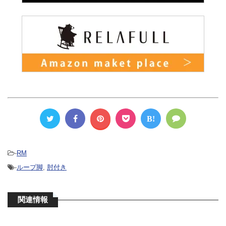
B!
-
RM
-
ループ脚
,
肘付き
関連情報