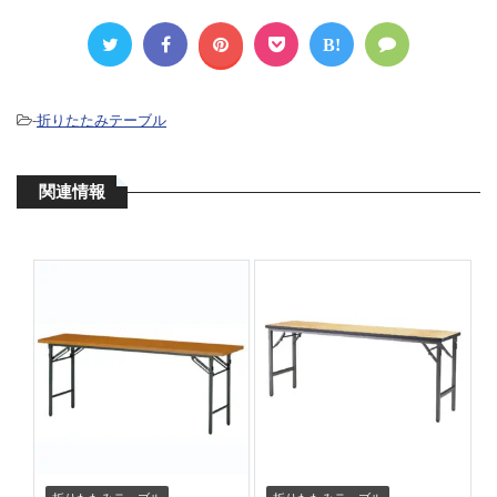
B!
-
折りたたみテーブル
関連情報